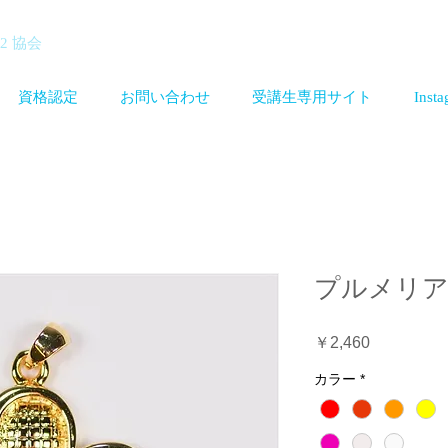
12 協会
資格認定
お問い合わせ
受講生専用サイト
Inst
プルメリ
価
￥2,460
格
カラー
*