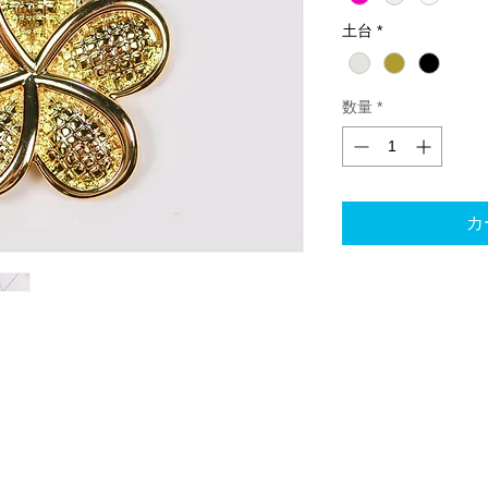
土台
*
数量
*
カ